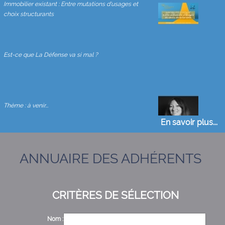
Immobilier existant : Entre mutations d'usages et
choix structurants
Est-ce que La Défense va si mal ?
Thème : à venir...
En savoir plus...
ANNUAIRE DES ADHÉRENTS
Les sources de revenus de l’immeuble en copropriété
CRITÈRES DE SÉLECTION
Point marché immobilier d'entreprise
Nom :