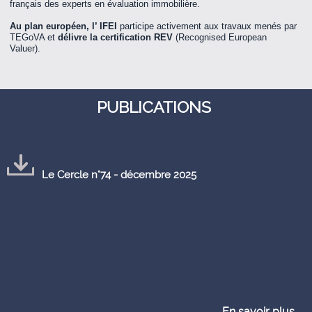
français des experts en évaluation immobilière.
Au plan européen,
l’ IFEI
participe activement aux travaux menés par
TEGoVA et
délivre la certification REV
(Recognised European
Valuer).
PUBLICATIONS
Le Cercle n°74 - décembre 2025
En savoir plus...