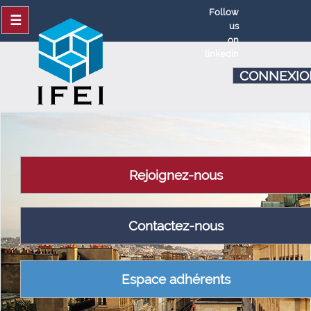
Follow
☰
us
on
linkedin
CONNEXIO
Rejoignez-nous
Contactez-nous
Espace adhérents