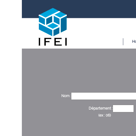
H
Nom :
Département :
(ex : 06)