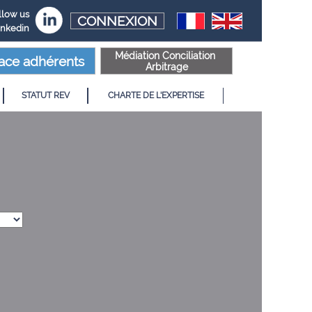
llow us
CONNEXION
inkedin
Médiation Conciliation
ace adhérents
Arbitrage
STATUT REV
CHARTE DE L'EXPERTISE