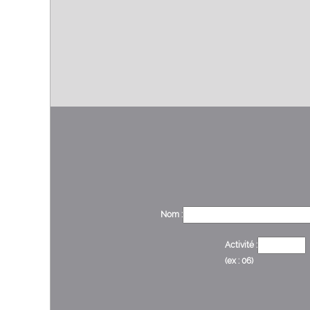
Nom :
Activité :
(ex : 06)