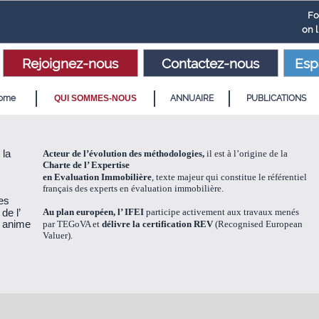
Fo
on 
Rejoignez-nous
Contactez-nous
Esp
ome
QUI SOMMES-NOUS
ANNUAIRE
PUBLICATIONS
 la
Acteur de l’évolution des méthodologies,
il est à l’origine de la
Charte de l’ Expertise
en Evaluation Immobilière
, texte majeur qui constitue le référentiel
français des experts en évaluation immobilière.
des
de l’
Au plan européen,
l’ IFEI
participe activement aux travaux menés
t anime
par TEGoVA et
délivre la certification REV
(Recognised European
Valuer).