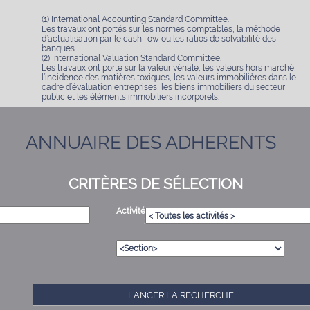
(1) International Accounting Standard Committee.
Les travaux ont portés sur les normes comptables, la méthode
d’actualisation par le cash- ow ou les ratios de solvabilité des
banques.
(2) International Valuation Standard Committee.
Les travaux ont porté sur la valeur vénale, les valeurs hors marché,
l’incidence des matières toxiques, les valeurs immobilières dans le
cadre d’évaluation entreprises, les biens immobiliers du secteur
public et les éléments immobiliers incorporels.
ANNUAIRE DES ADHERENTS
CRITÈRES DE SÉLECTION
Activité
:
LANCER LA RECHERCHE