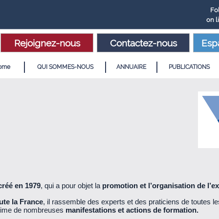
Fo
on l
Rejoignez-nous
Contactez-nous
Esp
ome
QUI SOMMES-NOUS
ANNUAIRE
PUBLICATIONS
créé en 1979
, qui a pour objet la
promotion et l’organisation de l’e
ute la France
, il rassemble des experts et des praticiens de toutes le
 anime de nombreuses
manifestations et actions de formation.