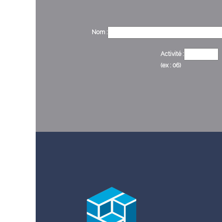
Nom :
Activité :
(ex : 06)