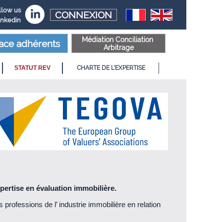
llow us
CONNEXION
inkedin
Médiation Conciliation
ace adhérents
Arbitrage
STATUT REV
CHARTE DE L'EXPERTISE
xpertise en évaluation immobilière.
s professions de l’ industrie immobilière en relation