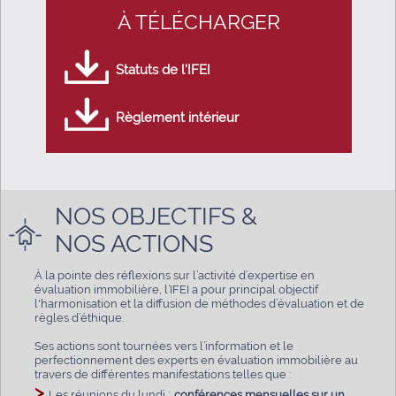
À TÉLÉCHARGER
Statuts de l’IFEI
Règlement intérieur
NOS OBJECTIFS &
NOS ACTIONS
À la pointe des réflexions sur l’activité d’expertise en
évaluation immobilière, l’IFEI a pour principal objectif
l'harmonisation et la diffusion de méthodes d’évaluation et de
règles d’éthique.
Ses actions sont tournées vers l’information et le
perfectionnement des experts en évaluation immobilière au
travers de différentes manifestations telles que :
>
:
Les réunions du lundi
conférences mensuelles sur un