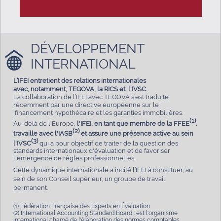
DÉVELOPPEMENT
INTERNATIONAL
L’IFEI entretient des relations internationales
avec,
notamment,
TEGOVA, la RICS et l'IVSC.
La collaboration de l’IFEI avec TEGOVA s’est traduite
récemment par une directive européenne sur le
financement hypothécaire et les garanties immobilières.
(1)
,
Au-delà de l'Europe,
l'IFEI, en tant que membre de la FFEE
(2)
travaille avec l'IASB
et assure une présence active au sein
(3)
l'IVSC
qui a pour objectif de traiter de la question des
standards internationaux d'évaluation et de favoriser
l'émergence de règles professionnelles.
Cette dynamique internationale a incité l’IFEI à constituer, au
sein de son Conseil supérieur, un groupe de travail
permanent.
(1) Fédération Française des Experts en Évaluation
(2) International Accounting Standard Board : est l'organisme
international chargé de l'élaboration des normes comptables