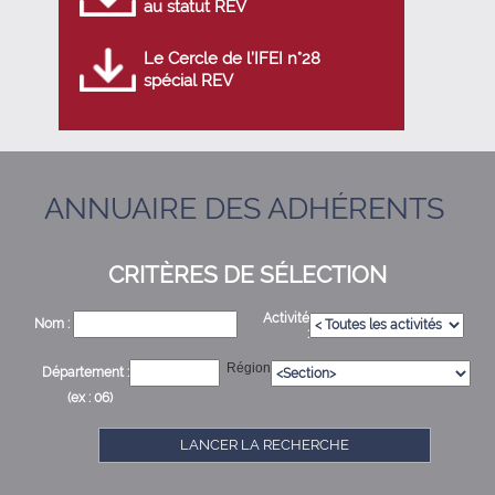
au statut REV
Le Cercle de l’IFEI n°28
spécial REV
ANNUAIRE DES ADHÉRENTS
CRITÈRES DE SÉLECTION
Activité
Nom :
:
Région
Département :
(ex : 06)
LANCER LA RECHERCHE