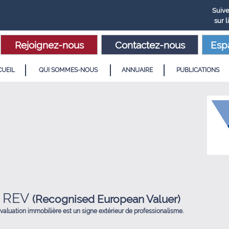
Suiv
sur 
Rejoignez-nous
Contactez-nous
Esp
UEIL
QUI SOMMES-NOUS
ANNUAIRE
PUBLICATIONS
T REV
(Recognised European Valuer)
valuation immobilière est un signe extérieur de professionalisme.