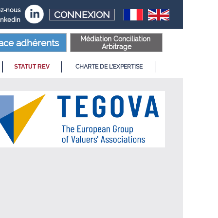
ez-nous
CONNEXION
linkedin
Médiation Conciliation
ace adhérents
Arbitrage
STATUT REV
CHARTE DE L'EXPERTISE