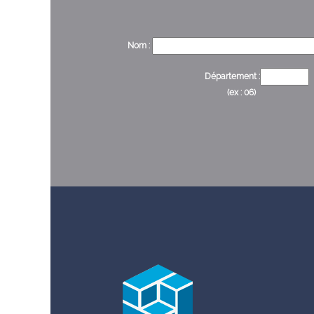
Nom :
Département :
(ex : 06)