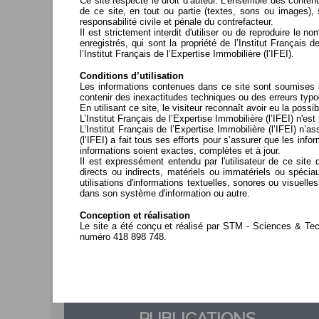
Ce site respecte le droit d’auteur. L'ensemble des contenu
de ce site, en tout ou partie (textes, sons ou images), 
responsabilité civile et pénale du contrefacteur.
Médiation Conciliation
Il est strictement interdit d'utiliser ou de reproduire le
Arbitrage
enregistrés, qui sont la propriété de l’Institut Français 
l’Institut Français de l’Expertise Immobilière (l’IFEI).
Conditions d’utilisation
Les informations contenues dans ce site sont soumises à l
contenir des inexactitudes techniques ou des erreurs typo
En utilisant ce site, le visiteur reconnaît avoir eu la pos
L’Institut Français de l’Expertise Immobilière (l’IFEI) n'e
L’Institut Français de l’Expertise Immobilière (l’IFEI) n’
(l’IFEI) a fait tous ses efforts pour s’assurer que les i
informations soient exactes, complètes et à jour.
L’INSTITUT FRANÇAIS DE L’EXP
Il est expressément entendu par l'utilisateur de ce site
directs ou indirects, matériels ou immatériels ou spécia
est une association,
créée en 1979
, qui a pour objet la
promotion
utilisations d'informations textuelles, sonores ou visuel
l’organisation de l’expertise en évaluation immobilière.
dans son système d'information ou autre.
Conception et réalisation
Représenté dans toute la France
, il rassemble des experts et de
Le site a été conçu et réalisé par STM - Sciences & Te
praticiens de toutes les professions de l'industrie immobilière en
numéro 418 898 748.
Le déploiement du site en France, ainsi que la conception,
relation avec l’expertise et anime de nombreuses
manifestations
actions de formation.
Hébergement
Le site www.ifei.org est hébergé par la société NFR
TOULOUSE.
PUBLICATIONS