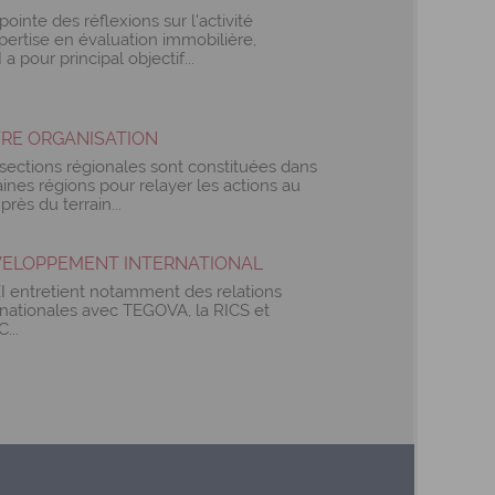
 pointe des réflexions sur l'activité
pertise en évaluation immobilière,
I a pour principal objectif...
RE ORGANISATION
sections régionales sont constituées dans
aines régions pour relayer les actions au
près du terrain...
ELOPPEMENT INTERNATIONAL
EI entretient notamment des relations
rnationales avec TEGOVA, la RICS et
C...