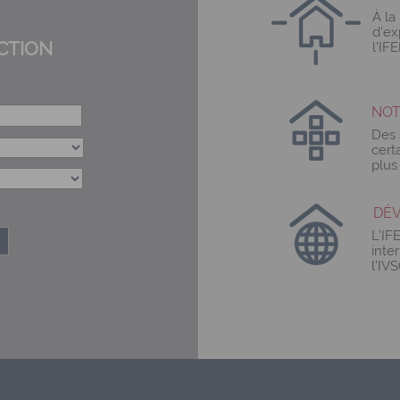
À la
d'ex
CTION
l'IFE
NOT
Des 
cert
plus 
DÉV
L’IF
inte
l'IVS