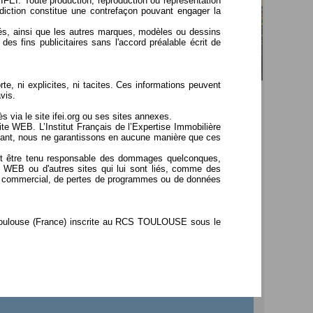
’IFEI. Toute production, reproduction ou représentation
rdiction constitue une contrefaçon pouvant engager la
ociés, ainsi que les autres marques, modèles ou dessins
 des fins publicitaires sans l'accord préalable écrit de
te, ni explicites, ni tacites. Ces informations peuvent
vis.
s via le site ifei.org ou ses sites annexes.
ite WEB. L’Institut Français de l’Expertise Immobilière
pendant, nous ne garantissons en aucune manière que ces
ÉVÈNEMENTS À VENIR
 peut être tenu responsable des dommages quelconques,
ite WEB ou d'autres sites qui lui sont liés, comme des
er ou commercial, de pertes de programmes ou de données
•
23 juin : 18es Assises de l'IFEI
Immobilier existant : Entre mutations d'usages
et choix structurants
0 Toulouse (France) inscrite au RCS TOULOUSE sous le
•
7 sept : Lundis de l'IFEI / Paris
Est-ce que La Défense va si mal ?
 dont le siège social est situé 9 RUE RITAY 31000