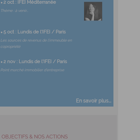
•
2 oct : IFEI Méditerranée
Thème : à venir...
•
5 oct : Lundis de l'IFEI / Paris
Les sources de revenus de l’immeuble en
copropriété
•
2 nov : Lundis de l'IFEI / Paris
Point marché immobilier d'entreprise
En savoir plus...
 OBJECTIFS & NOS ACTIONS