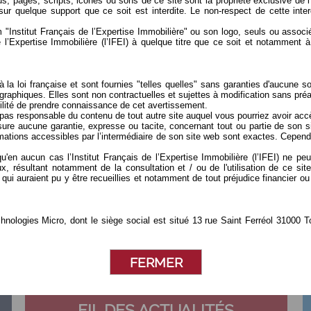
s, pages, scripts, icônes ou sons de ce site sont la propriété exclusive de l
sur quelque support que ce soit est interdite. Le non-respect de cette inte
 nom "Institut Français de l’Expertise Immobilière" ou son logo, seuls ou ass
de l’Expertise Immobilière (l’IFEI) à quelque titre que ce soit et notamment à
a loi française et sont fournies "telles quelles" sans garanties d'aucune sor
graphiques. Elles sont non contractuelles et sujettes à modification sans préa
sibilité de prendre connaissance de cet avertissement.
st pas responsable du contenu de tout autre site auquel vous pourriez avoir accè
assure aucune garantie, expresse ou tacite, concernant tout ou partie de son s
nformations accessibles par l’intermédiaire de son site web sont exactes. Ce
ERTISE IMMOBILIÈRE
 qu'en aucun cas l’Institut Français de l’Expertise Immobilière (l’IFEI) ne
ux, résultant notamment de la consultation et / ou de l'utilisation de ce s
 et
Acteur de l’évolution des méthodologies,
il est à l’origine de la
les qui auraient pu y être recueillies et notamment de tout préjudice financi
Charte de l’Expertise en Évaluation Immobilière
, texte majeur qui
constitue le référentiel français des experts en évaluation
s
immobilière.
chnologies Micro, dont le siège social est situé 13 rue Saint Ferréol 3100
 la réalisation, la maintenance et les évolutions sont assurés par STM.
 et
Au plan européen,
l’IFEI
participe activement aux travaux menés
par TEGOVA et
délivre la qualification REV
(Recognised European
FERMER
Valuer).
ANCE CONSEIL, inscrite au RCS TOULOUSE sous le numéro 425 052 941 et
FIL DES ACTUALITÉS